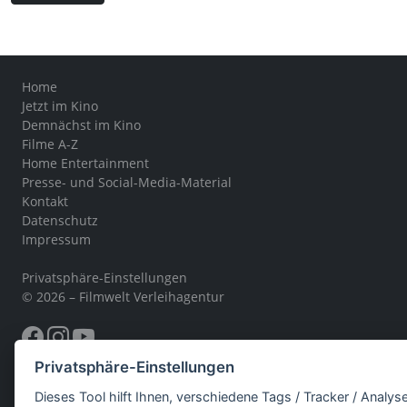
Home
Jetzt im Kino
Demnächst im Kino
Filme A-Z
Home Entertainment
Presse- und Social-Media-Material
Kontakt
Datenschutz
Impressum
Privatsphäre-Einstellungen
© 2026 – Filmwelt Verleihagentur
Privatsphäre-Einstellungen
Dieses Tool hilft Ihnen, verschiedene Tags / Tracker / Analys