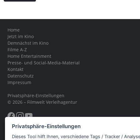
Home
Jetzt im Kino
Demnächst im Kino
Filme A-Z
Home Entertainment
Presse- und Social-Media-Material
Kontakt
Datenschutz
Impressum
Privatsphäre-Einstellungen
© 2026 – Filmwelt Verleihagentur
Privatsphäre-Einstellungen
Dieses Tool hilft Ihnen, verschiedene Tags / Tracker / Analys