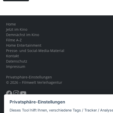
Home
Jetzt im Kino
Demnächst im Kino
Filme A-Z
Home Entertainment
Presse- und Social-Media-Material
Kontakt
Datenschutz
Impressum
Privatsphäre-Einstellungen
© 2026 – Filmwelt Verleihagentur
Privatsphäre-Einstellungen
Dieses Tool hilft Ihnen, verschiedene Tags / Tracker / Analys