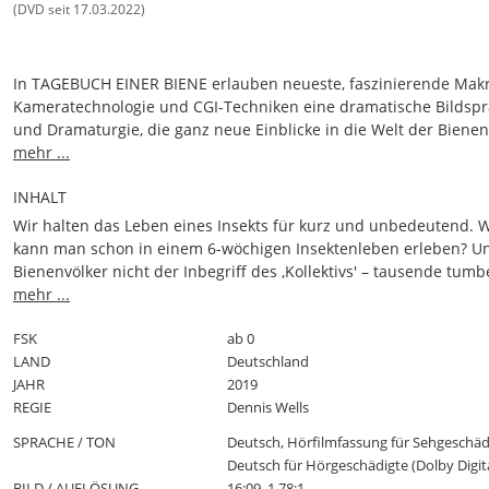
(DVD seit 17.03.2022)
In TAGEBUCH EINER BIENE erlauben neueste, faszinierende Mak
Kameratechnologie und CGI-Techniken eine dramatische Bildsp
und Dramaturgie, die ganz neue Einblicke in die Welt der Bienen 
ohne dabei unwissenschaftlich zu werden. Erzählt wird uns dies
mehr ...
spannende Geschichte von Anna Thalbach und ihrer Tochter Nell
INHALT
Willkommen in der großen Welt der kleinen Blütenstaubsammler
Mit den Stimmen von Anna & Nellie Thalbach
Wir halten das Leben eines Insekts für kurz und unbedeutend. 
kann man schon in einem 6-wöchigen Insektenleben erleben? U
Bienenvölker nicht der Inbegriff des ‚Kollektivs' – tausende tumb
Arbeitsbienen im Dienste einer Königin?
mehr ...
Bienenvölker sind jedoch nicht so homogen, wie wir glauben, so
voller unterschiedlicher Individuen mit sehr verschiedenen Auf
FSK
ab 0
Fähigkeiten und sogar Vorlieben. Auch unter Bienen gibt es muti
LAND
Deutschland
feige und – ja – faule Exemplare. Und jede einzelne Biene stellt 
JAHR
2019
Herausforderungen ihres Lebens – Blumen finden, Hornissen
REGIE
Dennis Wells
bekämpfen und den geeigneten Ort zum Nestbau finden. Dabei 
SPRACHE / TON
Deutsch, Hörfilmfassung für Sehgeschäd
sie außerordentliche Intelligenz und soziale Fähigkeiten: Bienen
Deutsch für Hörgeschädigte (Dolby Digita
sich gegenseitig bei Gefahren und fliegen am liebsten in den gl
BILD / AUFLÖSUNG
16:09, 1,78:1