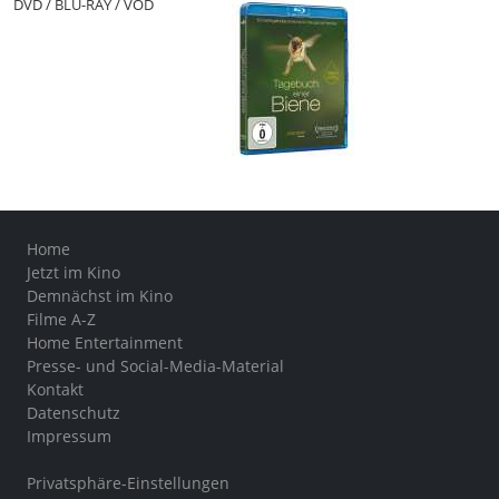
DVD / BLU-RAY / VOD
Home
Jetzt im Kino
Demnächst im Kino
Filme A-Z
Home Entertainment
Presse- und Social-Media-Material
Kontakt
Datenschutz
Impressum
Privatsphäre-Einstellungen