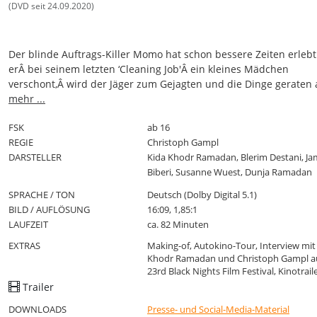
(DVD seit 24.09.2020)
Der blinde Auftrags-Killer Momo hat schon bessere Zeiten erlebt
erÂ bei seinem letzten ‘Cleaning Job'Â ein kleines Mädchen
verschont,Â wird der Jäger zum Gejagten und die Dinge geraten 
dem Ruder.
mehr ...
MAN FROM BEIRUT ist ein packender, cooler Berlin-Thriller über
Loyalität, Vertrauen und Intrigen mit "4 Blocks"-Star KidaÂ Khodr
FSK
ab 16
Ramadan in der Hauptrolle.
REGIE
Christoph Gampl
DARSTELLER
Kida Khodr Ramadan, Blerim Destani, J
Biberi, Susanne Wuest, Dunja Ramadan
SPRACHE / TON
Deutsch (Dolby Digital 5.1)
BILD / AUFLÖSUNG
16:09, 1,85:1
LAUFZEIT
ca. 82 Minuten
EXTRAS
Making-of, Autokino-Tour, Interview mit
Khodr Ramadan und Christoph Gampl a
23rd Black Nights Film Festival, Kinotrail
Trailer
DOWNLOADS
Presse- und Social-Media-Material