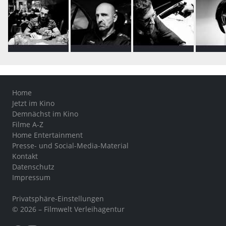
Home
Jetzt im Kino
Demnächst im Kino
Filme A-Z
Home Entertainment
Presse- und Social-Media-Material
Kontakt
Datenschutz
Impressum
Privatsphäre-Einstellungen
© 2026 – Filmwelt Verleihagentur