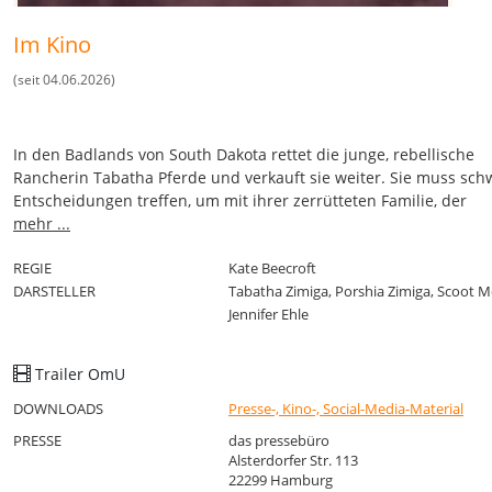
Im Kino
(seit 04.06.2026)
In den Badlands von South Dakota rettet die junge, rebellische
Rancherin Tabatha Pferde und verkauft sie weiter. Sie muss sch
Entscheidungen treffen, um mit ihrer zerrütteten Familie, der
finanziellen Unsicherheit durch den Verlust ihrer Ranch und ihr
mehr ...
unbewältigten Trauer umzugehen. Gleichzeitig bietet sie einer 
von aufsässigen Jugendlichen aus der Nachbarschaft Zuflucht u
REGIE
Kate Beecroft
vermittelt ihnen die Fähigkeiten des Pferdehandels.
DARSTELLER
Tabatha Zimiga, Porshia Zimiga, Scoot M
Jennifer Ehle
Trailer OmU
DOWNLOADS
Presse-, Kino-, Social-Media-Material
PRESSE
das pressebüro
Alsterdorfer Str. 113
22299 Hamburg