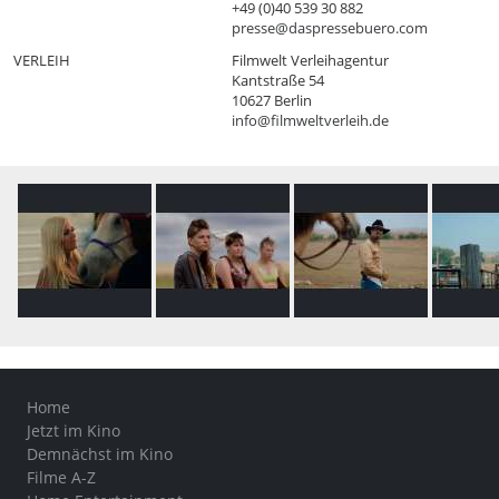
+49 (0)40 539 30 882
presse@daspressebuero.com
VERLEIH
Filmwelt Verleihagentur
Kantstraße 54
10627 Berlin
info@filmweltverleih.de
Home
Jetzt im Kino
Demnächst im Kino
Filme A-Z