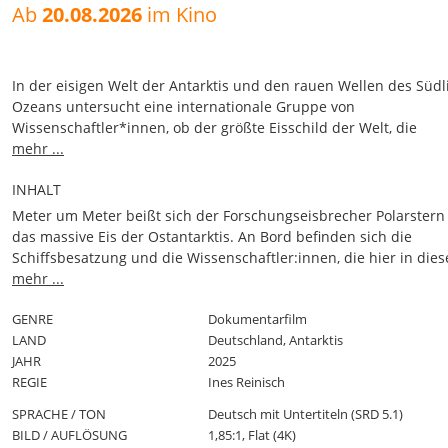
Ab
20.08.2026
im Kino
In der eisigen Welt der Antarktis und den rauen Wellen des Süd
Ozeans untersucht eine internationale Gruppe von
Wissenschaftler*innen, ob der größte Eisschild der Welt, die
Ostantarktis, vom Abschmelzen bedroht ist. Die Folge wäre ein g
mehr ...
Anstieg des Meeresspiegels um 52 Meter. Der Schlüssel ihrer
INHALT
wissenschaftlichen Arbeit liegt aber auch in der Erfahrung und
Fachwissen der Schiffsbesatzung der Polarstern. Ohne sie wäre
Meter um Meter beißt sich der Forschungseisbrecher Polarstern
Forschung unter diesen extremen Bedingungen nicht möglich. S
das massive Eis der Ostantarktis. An Bord befinden sich die
UND WASSER bietet einen persönlichen Einblick in das, was eine
Schiffsbesatzung und die Wissenschaftler:innen, die hier in dies
Expedition wirklich bedeutet: ein hohes Maß an persönlichem Ei
schon fast unwirklichen Welt der Antarktis ihrer Arbeit nachgehe
mehr ...
Geduld, Mut, Verzicht und ein starkes Bewusstsein für die
untersuchen die Zukunft des mächtigen Antarktischen
Verantwortung, die auf der Schiffscrew und der Wissenschaft lieg
Zirkumpolarstroms. Denn sollte sich dieser aufgrund der global
GENRE
Dokumentarfilm
begleitete Polarstern-Expedition wurde ausgerichtet vom Alfred-
Erwärmung südwärts verlagern, bringt er warmes Wasser an die
LAND
Deutschland, Antarktis
Wegener-Institut und dem GEOMAR.
der Ostantarktis. Sollte die Ostantarktis komplett schmelzen, wär
JAHR
2025
globaler Meeresspiegelanstieg von bis zu 52 Metern die Folge. D
REGIE
Ines Reinisch
Schlüssel der wissenschaftlichen Arbeit liegt aber auch in der E
SPRACHE / TON
Deutsch mit Untertiteln (SRD 5.1)
und dem Fachwissen der Schiffsbesatzung. Ohne sie wäre Fors
BILD / AUFLÖSUNG
1,85:1, Flat (4K)
unter diesen extremen Bedingungen nicht möglich.