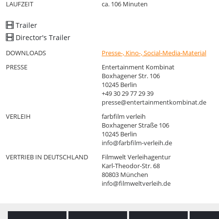
LAUFZEIT
ca. 106 Minuten
Mit ihrem persönlichen Blick ermöglicht die Filmemacherin Ines
Trailer
Reinisch an Bord des Forschungseisbrechers Polarstern ein Vers
Director's Trailer
dafür, was eine Expedition wirklich bedeutet: ein hohes Maß an
persönlichem Einsatz, Geduld, Mut, Verzicht und ein starkes
DOWNLOADS
Presse-, Kino-, Social-Media-Material
Bewusstsein für die Verantwortung, die auf der Schiffscrew und
PRESSE
Entertainment Kombinat
Wissenschaft liegt. Die begleitete Polarstern-Expedition wurde
Boxhagener Str. 106
ausgerichtet vom Alfred-Wegener-Institut und dem GEOMAR.
10245 Berlin
+49 30 29 77 29 39
presse@entertainmentkombinat.de
VERLEIH
farbfilm verleih
Boxhagener Straße 106
10245 Berlin
info@farbfilm-verleih.de
VERTRIEB IN DEUTSCHLAND
Filmwelt Verleihagentur
Karl-Theodor-Str. 68
80803 München
info@filmweltverleih.de