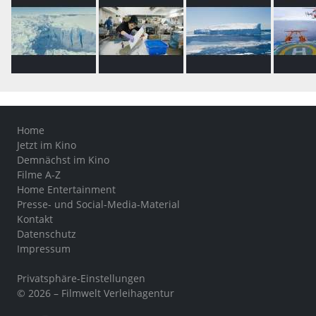
Home
Jetzt im Kino
Demnächst im Kino
Filme A-Z
Home Entertainment
Presse- und Social-Media-Material
Kontakt
Datenschutz
Impressum
Privatsphäre-Einstellungen
© 2026 – Filmwelt Verleihagentur