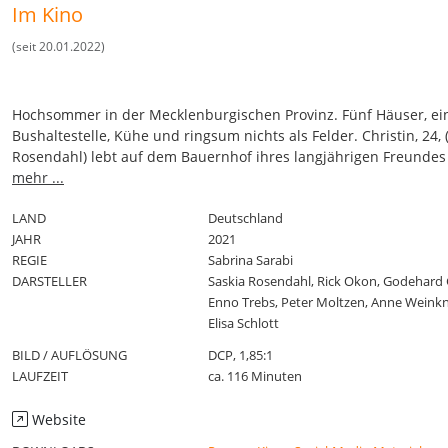
Im Kino
(seit 20.01.2022)
Hochsommer in der Mecklenburgischen Provinz. Fünf Häuser, ei
Bushaltestelle, Kühe und ringsum nichts als Felder. Christin, 24, 
Rosendahl) lebt auf dem Bauernhof ihres langjährigen Freundes 
(Rick Okon). Die Aufbruchsstimmung der Nachwendejahre, die i
mehr ...
Kindheit prägten, ist längst dahin und auch in ihrer Beziehung g
schon lange keine Liebe mehr. Ihr Vater säuft.
LAND
Deutschland
Den Kirsch hat auch Christin immer griffbereit unterm Autositz.
JAHR
2021
der flirrenden Hitze des Sommers scheint die Zeit stillzustehen.
REGIE
Sabrina Sarabi
taucht Windkraftingenieur Klaus, 46, (Godehard Giese) aus Hamb
DARSTELLER
Saskia Rosendahl, Rick Okon, Godehard 
und die Welt beginnt sich wieder zu drehen.
Enno Trebs, Peter Moltzen, Anne Weinkn
Elisa Schlott
BILD / AUFLÖSUNG
DCP, 1,85:1
LAUFZEIT
ca. 116 Minuten
Website