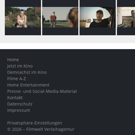
Home
Jetzt im Kino
Demnächst im Kino
Filme A-Z
Home Entertainment
Presse- und Social-Media-Material
Kontakt
Datenschutz
Impressum
Privatsphäre-Einstellungen
© 2026 – Filmwelt Verleihagentur