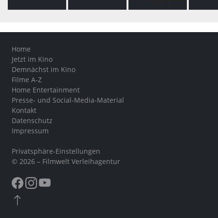
Home
Jetzt im Kino
Demnächst im Kino
Filme A-Z
Home Entertainment
Presse- und Social-Media-Material
Kontakt
Datenschutz
Impressum
Privatsphäre-Einstellungen
© 2026 – Filmwelt Verleihagentur