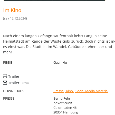
Im Kino
(seit 12.12.2024)
Nach einem langen Gefängnisaufenthalt kehrt Lang in seine
Heimatstadt am Rande der Wüste Gobi zurück, doch nichts ist m
es einst war. Die Stadt ist im Wandel, Gebäude stehen leer und
zerfallen, während streunende Hunde durch die verlassenen St
mehr ...
ziehen. Wenige Wochen vor den Olympischen Spielen in Peking
beschließen die Behörden, gegen die wachsende Zahl der herre
REGIE
Guan Hu
Tiere vorzugehen, insbesondere gegen den schwer fassbaren
„Schwarzen Hund“, der die Bewohner in Angst versetzt. Lang, de
Trailer
verzweifelt nach einem Neuanfang sucht, wird Teil eines Teams 
Trailer OmU
Hundefängern und entwickelt unerwartet eine tiefe Bindung zu
Tier, das ebenso einsam und verloren ist wie er selbst. Gemein
DOWNLOADS
Presse-, Kino-, Social-Media-Material
begeben sie sich auf eine Reise, die nicht nur Langs Beziehung
PRESSE
Bernd Fehr
Hund, sondern auch sein eigenes Leben für immer verändern wi
boxofficePR
Colonnaden 46
20354 Hamburg