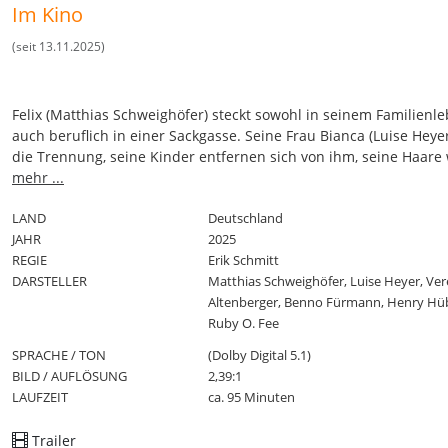
Im Kino
(seit 13.11.2025)
Felix (Matthias Schweighöfer) steckt sowohl in seinem Familienle
auch beruflich in einer Sackgasse. Seine Frau Bianca (Luise Heyer
die Trennung, seine Kinder entfernen sich von ihm, seine Haare
schütter. Als er auch noch seinen Job verliert, sieht Felix sich a
mehr ...
des Abgrunds. Da bietet ihm ein mysteriöser Fremder (Henry H
drei Wünsche an. Felix ergreift diese letzte Hoffnung, seine Fami
LAND
Deutschland
seinen Job – und damit einen Sinn im Leben zurückzubekommen
JAHR
2025
formuliert einen vermeintlich cleveren Wunsch: alle seine Wüns
REGIE
Erik Schmitt
sollen wahr werden. Und plötzlich bekommt er, was er immer wol
DARSTELLER
Matthias Schweighöfer, Luise Heyer, Ve
Erfolg im Job, seine Haare wachsen endlich wieder, die Liebe keh
Altenberger, Benno Fürmann, Henry Hü
sein Leben zurück. Doch auch seine verborgenen Wünsche ko
Ruby O. Fee
zum Vorschein. Felix gerät immer tiefer in den Strudel seiner du
SPRACHE / TON
(Dolby Digital 5.1)
Begierden und wird mit seinen unterbewussten Wünschen konfro
BILD / AUFLÖSUNG
2,39:1
Bis er schlussendlich realisiert, dass es für ihn nur den einen w
LAUFZEIT
ca. 95 Minuten
Wunsch gibt.
Trailer