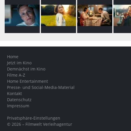
Home
Jetzt im Kino
Demnächst im Kino
Filme A-Z
Home Entertainment
Presse- und Social-Media-Material
Kontakt
Datenschutz
Impressum
Privatsphäre-Einstellungen
© 2026 – Filmwelt Verleihagentur