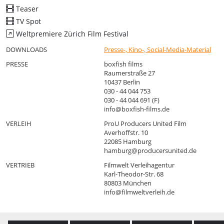
Teaser
TV Spot
Weltpremiere Zürich Film Festival
DOWNLOADS
Presse-, Kino-, Social-Media-Material
PRESSE
boxfish films
Raumerstraße 27
10437 Berlin
030 - 44 044 753
030 - 44 044 691 (F)
info@boxfish-films.de
VERLEIH
ProU Producers United Film
Averhoffstr. 10
22085 Hamburg
hamburg@producersunited.de
VERTRIEB
Filmwelt Verleihagentur
Karl-Theodor-Str. 68
80803 München
info@filmweltverleih.de